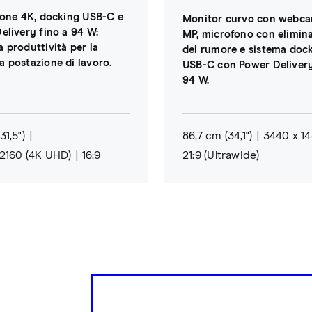
ione 4K, docking USB-C e
Monitor curvo con webca
elivery fino a 94 W:
MP, microfono con elimin
 produttività per la
del rumore e sistema doc
 postazione di lavoro.
USB-C con Power Delivery
94 W.
31,5")
86,7 cm (34,1")
3440 x 1
2160 (4K UHD)
16:9
21:9 (Ultrawide)