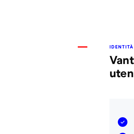
IDENTIT
Vant
utent