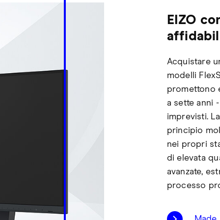
EIZO con
affidabil
Acquistare un
modelli Flex
promettono 
a sette anni 
imprevisti. L
principio mo
nei propri st
di elevata qu
avanzate, es
processo pro
Made i