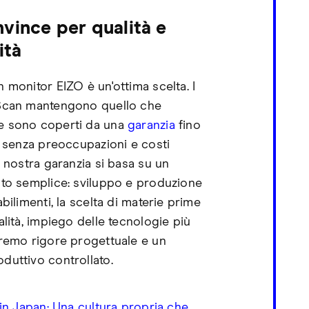
vince per qualità e
ità
 monitor EIZO è un'ottima scelta. I
Scan mantengono quello che
e sono coperti da una
garanzia
fino
- senza preoccupazioni e costi
a nostra garanzia si basa su un
lto semplice: sviluppo e produzione
abilimenti, la scelta di materie prime
alità, impiego delle tecnologie più
tremo rigore progettuale e un
duttivo controllato.
n Japan: Una cultura propria che