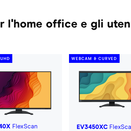
 l'home office e gli utent
K UHD
WEBCAM & CURVED
40X
FlexScan
EV3450XC
FlexSc