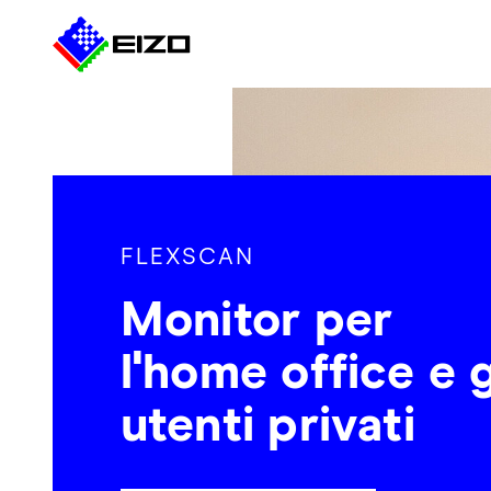
FLEXSCAN
Monitor per
l'home office e g
utenti privati