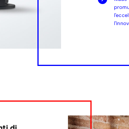
promu
l’eccel
l’inno
nti di