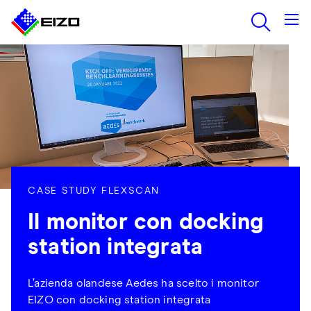
CASE STUDY FLEXSCAN
Il monitor con docking
station integrata
L’azienda olandese Aedes ha scelto i monitor
EIZO con docking station integrata