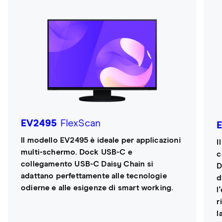
EV2495
FlexScan
Il modello EV2495 è ideale per applicazioni
I
multi-schermo. Dock USB-C e
c
collegamento USB-C Daisy Chain si
D
adattano perfettamente alle tecnologie
d
odierne e alle esigenze di smart working.
l
r
l