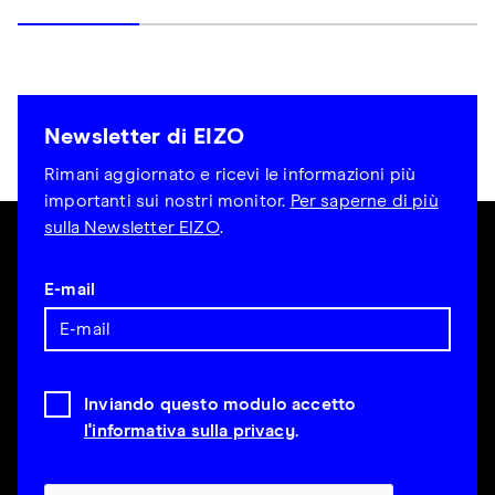
Newsletter di EIZO
Rimani aggiornato e ricevi le informazioni più
importanti sui nostri monitor.
Per saperne di più
sulla Newsletter EIZO
.
E-mail
Inviando questo modulo accetto
l'informativa sulla privacy
.