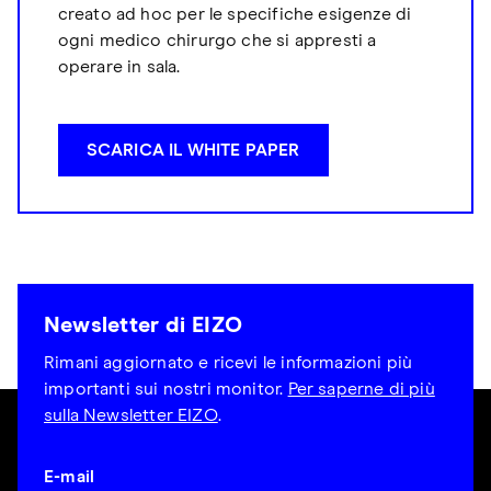
creato ad hoc per le specifiche esigenze di
ogni medico chirurgo che si appresti a
operare in sala.
SCARICA IL WHITE PAPER
Newsletter di EIZO
Rimani aggiornato e ricevi le informazioni più
importanti sui nostri monitor.
Per saperne di più
sulla Newsletter EIZO
.
E-mail