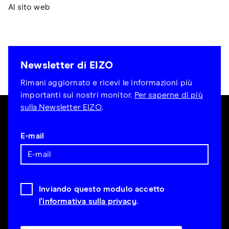
Al sito web
Newsletter di EIZO
Rimani aggiornato e ricevi le informazioni più
importanti sui nostri monitor.
Per saperne di più
sulla Newsletter EIZO
.
E-mail
Inviando questo modulo accetto
l'informativa sulla privacy
.