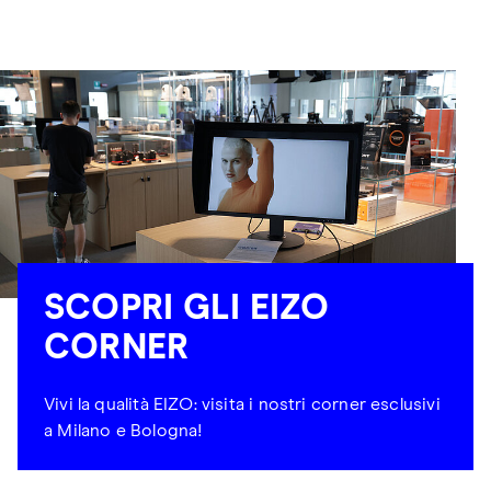
SCOPRI GLI EIZO
CORNER
Vivi la qualità EIZO: visita i nostri corner esclusivi
a Milano e Bologna!