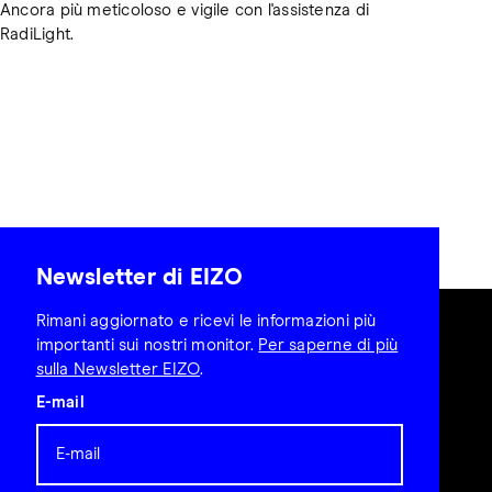
Ancora più meticoloso e vigile con l'assistenza di
RadiLight.
Newsletter di EIZO
Rimani aggiornato e ricevi le informazioni più
importanti sui nostri monitor.
Per saperne di più
sulla Newsletter EIZO
.
E-mail