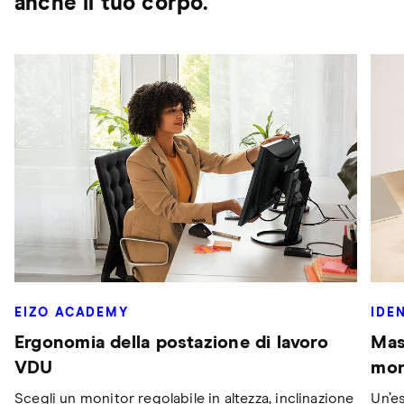
anche il tuo corpo.
EIZO ACADEMY
IDE
Ergonomia della postazione di lavoro
Mas
VDU
mon
Scegli un monitor regolabile in altezza, inclinazione
Un’es