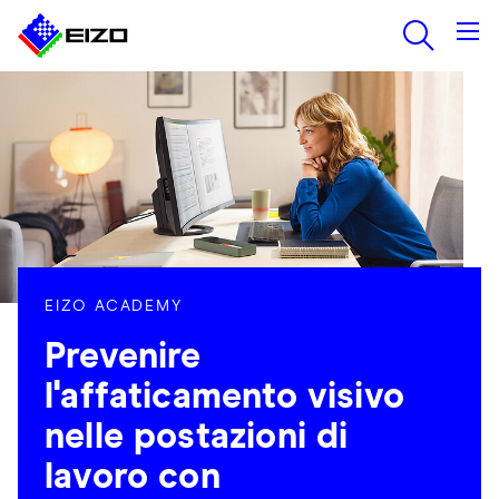
EIZO ACADEMY
Prevenire
l'affaticamento visivo
nelle postazioni di
lavoro con