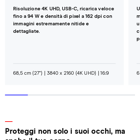
Risoluzione 4K UHD, USB-C, ricarica veloce
U
fino a 94 W e densità di pixel a 162 dpi con
m
immagini estremamente nitide e
u
dettagliate.
c
p
68,5 cm (27")
3840 x 2160 (4K UHD)
16:9
6
Proteggi non solo i suoi occhi, ma