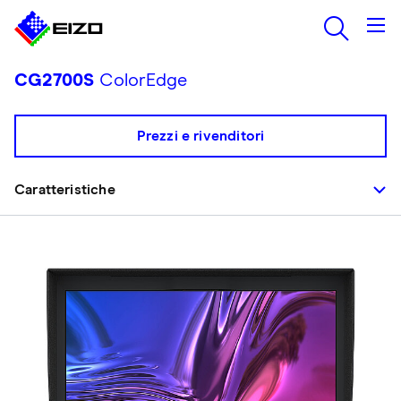
CG2700S
ColorEdge
Prezzi e rivenditori
Caratteristiche