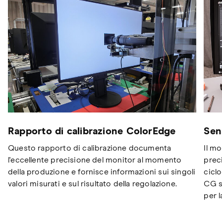
Sen
Rapporto di calibrazione ColorEdge
Il m
Questo rapporto di calibrazione documenta
prec
l'eccellente precisione del monitor al momento
ciclo
della produzione e fornisce informazioni sui singoli
CG s
valori misurati e sul risultato della regolazione.
per l