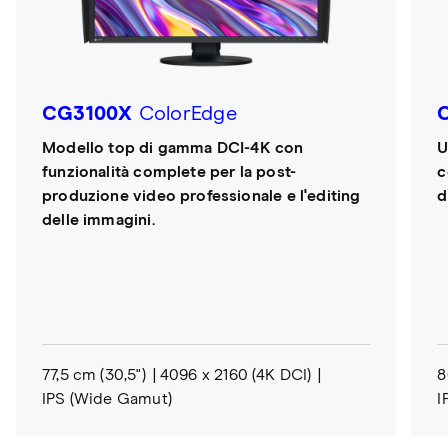
CG3100X
ColorEdge
Modello top di gamma DCI-4K con
U
funzionalità complete per la post-
c
produzione video professionale e l'editing
d
delle immagini.
77,5 cm (30,5")
4096 x 2160 (4K DCI)
8
IPS (Wide Gamut)
I