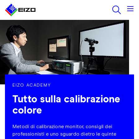
EIZO ACADEMY
Tutto sulla calibrazione
colore
Metodi di calibrazione monitor, consigli dei
professionisti e uno sguardo dietro le quinte