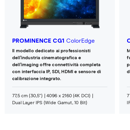
PROMINENCE CG1
ColorEdge
Il modello dedicato ai professionisti
M
dell’industria cinematografica e
f
dell’imaging offre connettività completa
p
con interfaccia IP, SDI, HDMI e sensore di
d
calibrazione integrato.
77,5 cm (30,5")
4096 x 2160 (4K DCI)
7
Dual Layer IPS (Wide Gamut, 10 Bit)
I