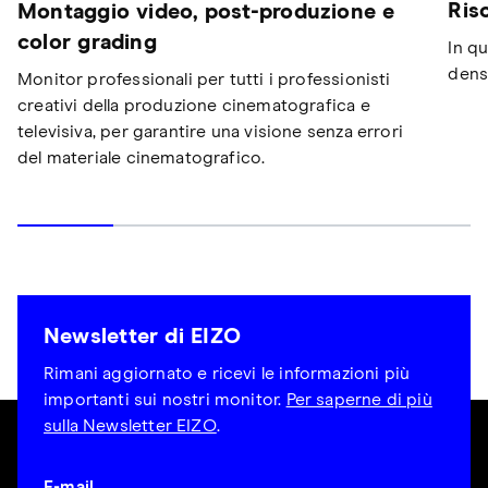
Ris
Montaggio video, post-produzione e
color grading
In qu
dens
Monitor professionali per tutti i professionisti
creativi della produzione cinematografica e
televisiva, per garantire una visione senza errori
del materiale cinematografico.
Newsletter di EIZO
Rimani aggiornato e ricevi le informazioni più
importanti sui nostri monitor.
Per saperne di più
sulla Newsletter EIZO
.
E-mail