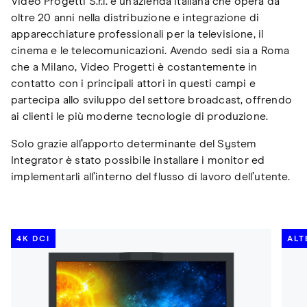
Video Progetti S.r.l. è un'azienda italiana che opera da
oltre 20 anni nella distribuzione e integrazione di
apparecchiature professionali per la televisione, il
cinema e le telecomunicazioni. Avendo sedi sia a Roma
che a Milano, Video Progetti è costantemente in
contatto con i principali attori in questi campi e
partecipa allo sviluppo del settore broadcast, offrendo
ai clienti le più moderne tecnologie di produzione.
Solo grazie all’apporto determinante del System
Integrator è stato possibile installare i monitor ed
implementarli all’interno del flusso di lavoro dell’utente.
4K DCI
ALT