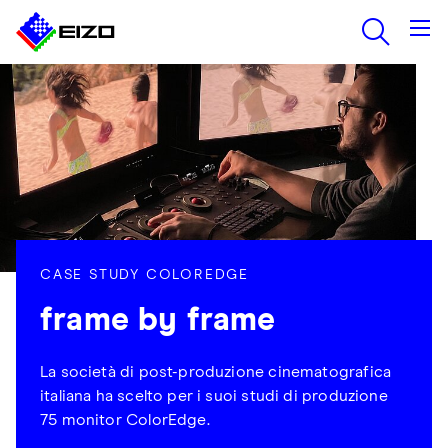
CASE STUDY COLOREDGE
frame by frame
La società di post-produzione cinematografica
italiana ha scelto per i suoi studi di produzione
75 monitor ColorEdge.