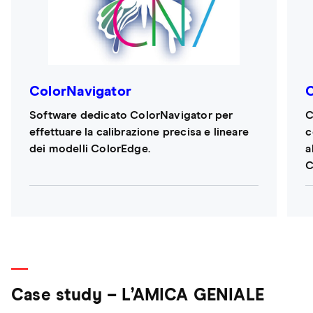
ColorNavigator
Software dedicato ColorNavigator per
C
effettuare la calibrazione precisa e lineare
c
dei modelli ColorEdge.
a
C
Case study – L’AMICA GENIALE