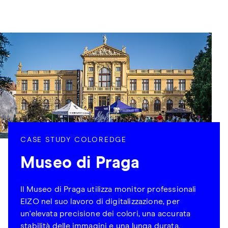
CASE STUDY COLOREDGE
Museo di Praga
Il Museo di Praga utilizza monitor professionali
EIZO nel suo lavoro di digitalizzazione, per
un'elevata precisione dei colori, una accurata
stabilità delle immagini e una lunga durata.