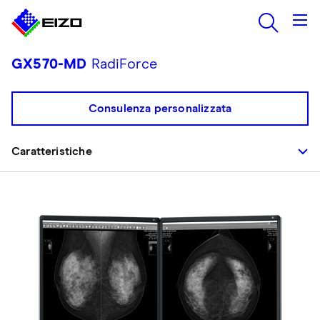
GX570-MD
RadiForce
Consulenza personalizzata
Caratteristiche