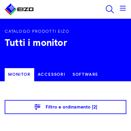
CATALOGO PRODOTTI EIZO
Tutti i monitor
MONITOR
ACCESSORI
SOFTWARE
Filtro e ordinamento [
2
]