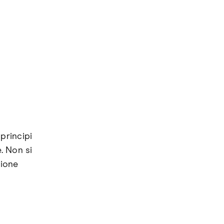
principi
e. Non si
tione