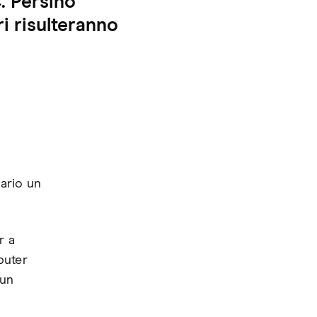
. Persino
i risulteranno
sario un
r a
puter
 un