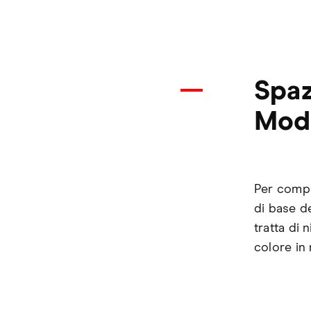
Spaz
Mode
Per compr
di base de
tratta di
colore in 