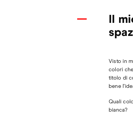
Il m
spaz
Visto in 
colori ch
titolo di
bene l'id
Quali col
bianca?