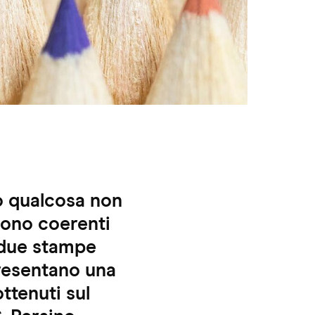
o qualcosa non
sono coerenti
 due stampe
presentano una
ttenuti sul