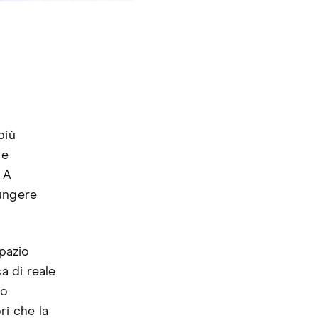
più
 e
 A
iungere
spazio
a di reale
 o
ri che la