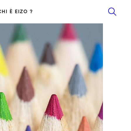
CHI È EIZO ?