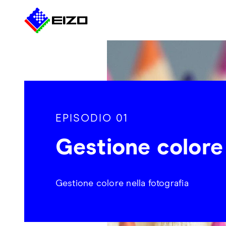
EPISODIO 01
Gestione colore
Gestione colore nella fotografia