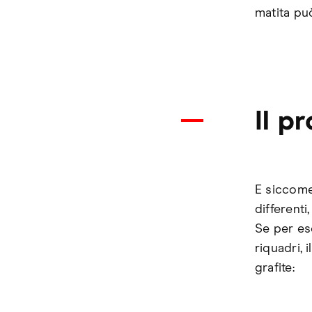
matita pu
Il p
E siccome
differenti
Se per es
riquadri, 
grafite: