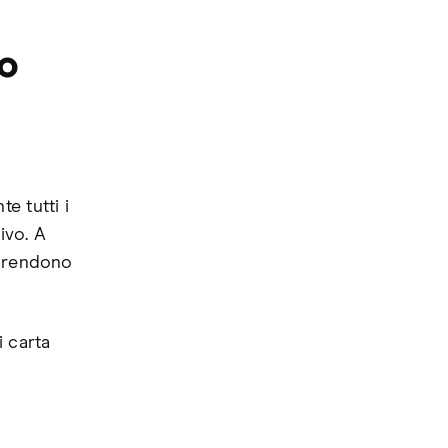
lo
e tutti i
ivo. A
ò rendono
i carta