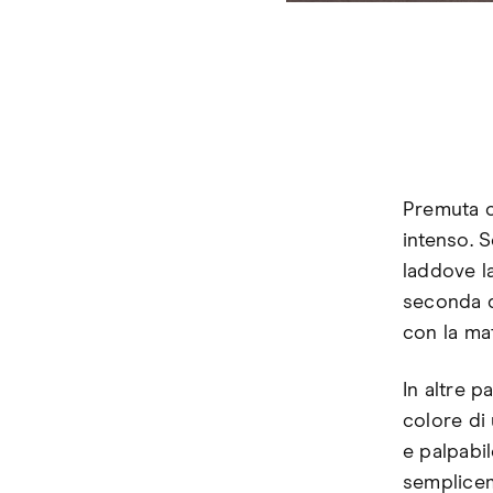
Premuta c
intenso. 
laddove l
seconda d
con la ma
In altre p
colore di 
e palpabil
sempliceme