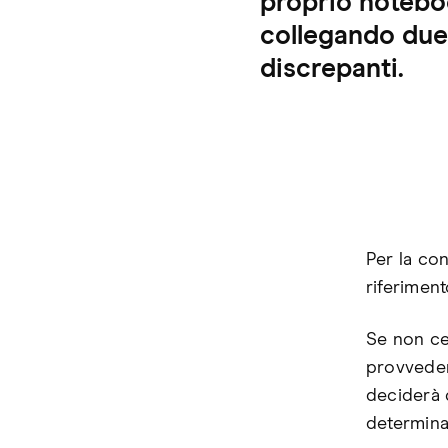
proprio notebo
collegando due 
discrepanti.
Per la con
riferiment
Se non ce
provveder
deciderà q
determinat