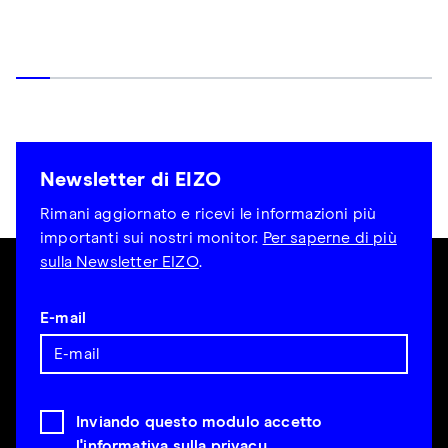
Newsletter di EIZO
Rimani aggiornato e ricevi le informazioni più
importanti sui nostri monitor.
Per saperne di più
sulla Newsletter EIZO
.
E-mail
Inviando questo modulo accetto
l'informativa sulla privacy
.