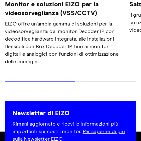
Monitor e soluzioni EIZO per la
Sal
videosorveglianza (VSS/CCTV)
Il gr
soluz
EIZO offre un'ampia gamma di soluzioni per la
vide
videosorveglianza: dai monitor Decoder IP con
decodifica hardware integrata, alle installazioni
flessibili con Box Decoder IP, fino ai monitor
digitali e analogici con funzioni di ottimizzazione
delle immagini.
Newsletter di EIZO
Rimani aggiornato e ricevi le informazioni più
importanti sui nostri monitor.
Per saperne di più
sulla Newsletter EIZO
.