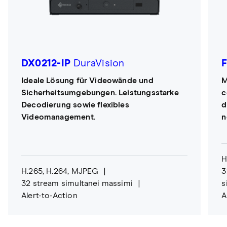
DX0212-IP
DuraVision
Ideale Lösung für Videowände und
M
Sicherheitsumgebungen. Leistungsstarke
c
Decodierung sowie flexibles
d
Videomanagement.
n
H
H.265, H.264, MJPEG
3
32 stream simultanei massimi
s
Alert-to-Action
A