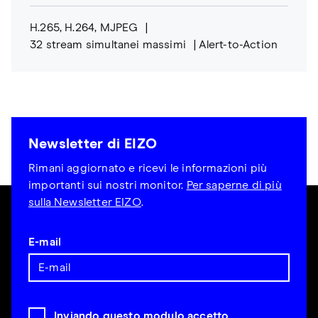
H.265, H.264, MJPEG
32 stream simultanei massimi
Alert-to-Action
Newsletter di EIZO
Rimani aggiornato e ricevi le informazioni più
importanti sui nostri monitor.
Per saperne di più
sulla Newsletter EIZO
.
E-mail
Inviando questo modulo accetto