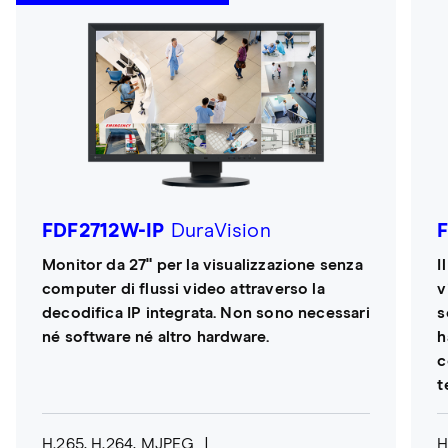
FDF2712W-IP
DuraVision
Monitor da 27" per la visualizzazione senza
I
computer di flussi video attraverso la
v
decodifica IP integrata. Non sono necessari
s
né software né altro hardware.
h
c
t
H.265, H.264, MJPEG
H