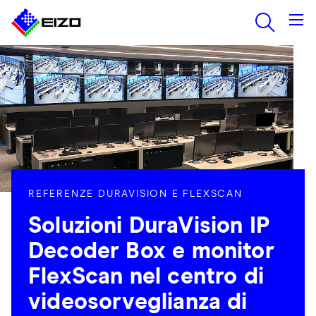
REFERENZE DURAVISION E FLEXSCAN
Soluzioni DuraVision IP
Decoder Box e monitor
FlexScan nel centro di
videosorveglianza di