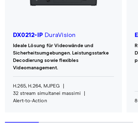
DX0212-IP
DuraVision
Ideale Lösung für Videowände und
R
Sicherheitsumgebungen. Leistungsstarke
D
Decodierung sowie flexibles
p
Videomanagement.
H.265, H.264, MJPEG
32 stream simultanei massimi
Alert-to-Action
8