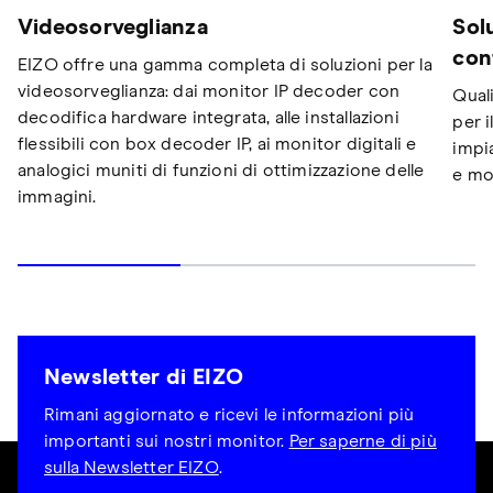
Videosorveglianza
Sol
con
EIZO offre una gamma completa di soluzioni per la
videosorveglianza: dai monitor IP decoder con
Quali
decodifica hardware integrata, alle installazioni
per i
flessibili con box decoder IP, ai monitor digitali e
impia
analogici muniti di funzioni di ottimizzazione delle
e mol
immagini.
Newsletter di EIZO
Rimani aggiornato e ricevi le informazioni più
importanti sui nostri monitor.
Per saperne di più
sulla Newsletter EIZO
.