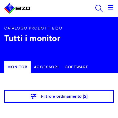
CATALOGO PRODOTTI EIZO
Tutti i monitor
MONITOR
ACCESSORI
SOFTWARE
Filtro e ordinamento [
2
]