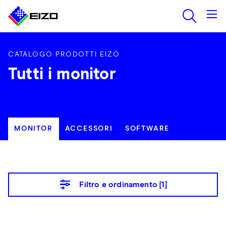
CATALOGO PRODOTTI EIZO
Tutti i monitor
MONITOR
ACCESSORI
SOFTWARE
Filtro e ordinamento [
1
]