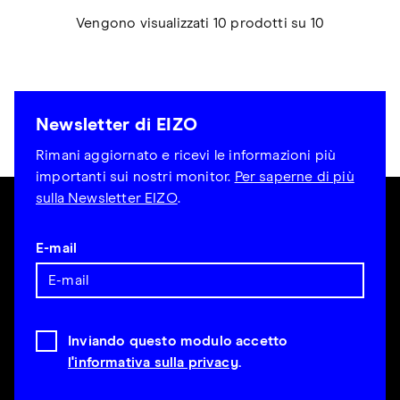
Vengono visualizzati 10 prodotti su 10
Newsletter di EIZO
Rimani aggiornato e ricevi le informazioni più
importanti sui nostri monitor.
Per saperne di più
sulla Newsletter EIZO
.
E-mail
Inviando questo modulo accetto
l'informativa sulla privacy
.