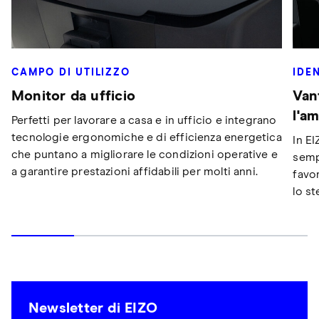
CAMPO DI UTILIZZO
IDE
Monitor da ufficio
Van
l'a
Perfetti per lavorare a casa e in ufficio e integrano
tecnologie ergonomiche e di efficienza energetica
In EI
che puntano a migliorare le condizioni operative e
semp
a garantire prestazioni affidabili per molti anni.
favo
lo st
Newsletter di EIZO