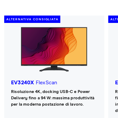
ALTERNATIVA CONSIGLIATA
ALT
EV3240X
FlexScan
Risoluzione 4K, docking USB-C e Power
R
Delivery fino a 94 W: massima produttività
f
per la moderna postazione di lavoro.
i
d