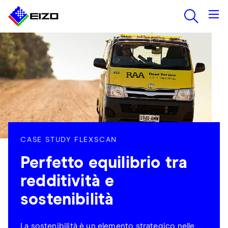
CASE STUDY FLEXSCAN
Perfetto equilibrio tra
redditività e
sostenibilità
La sostenibilità è un elemento strategico nelle