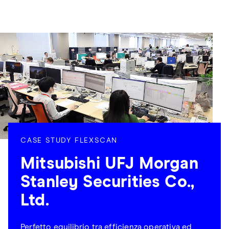
CASE STUDY FLEXSCAN
Mitsubishi UFJ Morgan
Stanley Securities Co.,
Ltd.
Perfetto equilibrio tra efficienza operativa ed