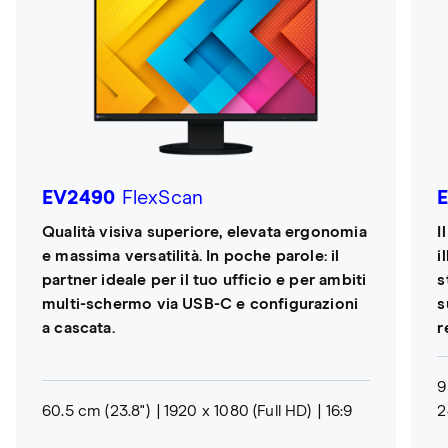
EV2490
FlexScan
Qualità visiva superiore, elevata ergonomia
I
e massima versatilità. In poche parole: il
i
partner ideale per il tuo ufficio e per ambiti
s
multi-schermo via USB-C e configurazioni
s
a cascata.
r
9
60.5 cm (23.8")
1920 x 1080 (Full HD)
16:9
2