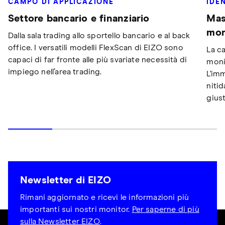
IDE
CAMPO DI APPLICAZIONE
Mas
Settore bancario e finanziario
mon
Dalla sala trading allo sportello bancario e al back
office. I versatili modelli FlexScan di EIZO sono
La c
capaci di far fronte alle più svariate necessità di
moni
impiego nell’area trading.
L'im
nitid
giust
Newsletter di EIZO
Rimani aggiornato e ricevi le informazioni più
importanti sui nostri monitor.
Per saperne di più
sulla Newsletter EIZO
.