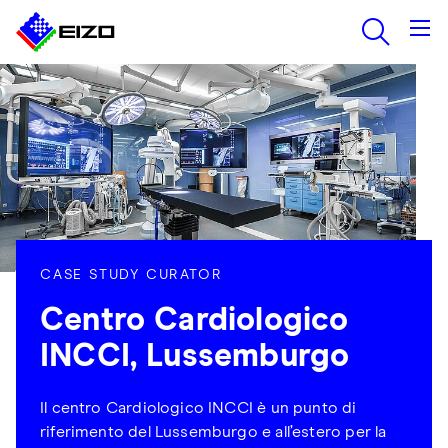
CASE STUDY CURATOR
Centro Cardiologico
INCCI, Lussemburgo
Il centro Cardiologico INCCI è un punto di
riferimento del Lussemburgo e all’estero per la