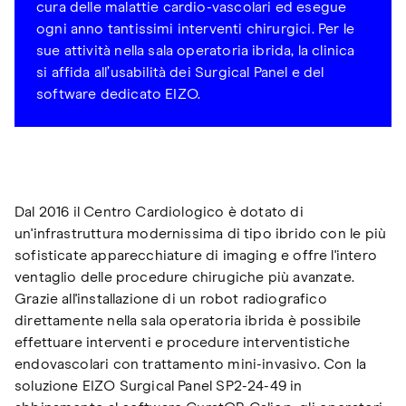
cura delle malattie cardio-vascolari ed esegue
ogni anno tantissimi interventi chirurgici. Per le
sue attività nella sala operatoria ibrida, la clinica
si affida all’usabilità dei Surgical Panel e del
software dedicato EIZO.
Dal 2016 il Centro Cardiologico è dotato di
un'infrastruttura modernissima di tipo ibrido con le più
sofisticate apparecchiature di imaging e offre l'intero
ventaglio delle procedure chirugiche più avanzate.
Grazie all'installazione di un robot radiografico
direttamente nella sala operatoria ibrida è possibile
effettuare interventi e procedure interventistiche
endovascolari con trattamento mini-invasivo. Con la
soluzione EIZO Surgical Panel SP2-24-49 in