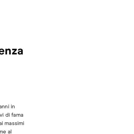
cenza
anni in
ivi di fama
 ai massimi
eme al