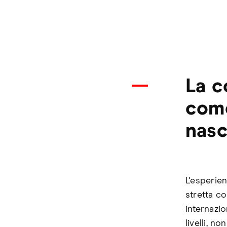
La c
come
nasc
L'esperie
stretta co
internazio
livelli, n