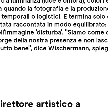
 tra luminanza (luce e ombra), colori e
ia quando la fotografia e la produzio
ci, temporali o logistici. E termina so
stata raccontata in modo equilibrato: 
ll'immagine 'disturba'. "Siamo come d
rge della nostra presenza e non las
tutto bene", dice Wischermann, spieg
irettore artistico a