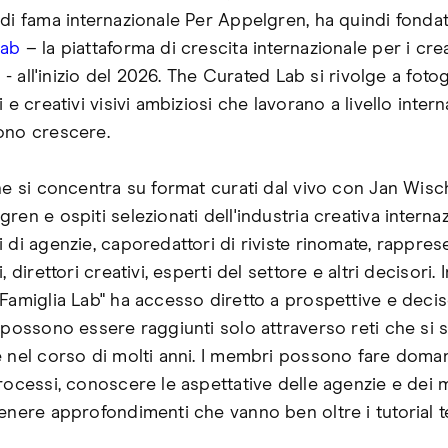
 di fama internazionale Per Appelgren, ha quindi fonda
Lab
– la piattaforma di crescita internazionale per i crea
lo - all'inizio del 2026. The Curated Lab si rivolge a fotog
i e creativi visivi ambiziosi che lavorano a livello inter
ono crescere.
one si concentra su format curati dal vivo con Jan Wis
ren e ospiti selezionati dell'industria creativa internaz
 di agenzie, caporedattori di riviste rinomate, rappres
i, direttori creativi, esperti del settore e altri decisori.
"Famiglia Lab" ha accesso diretto a prospettive e decis
i possono essere raggiunti solo attraverso reti che si 
e nel corso di molti anni. I membri possono fare doma
processi, conoscere le aspettative delle agenzie e dei 
enere approfondimenti che vanno ben oltre i tutorial te