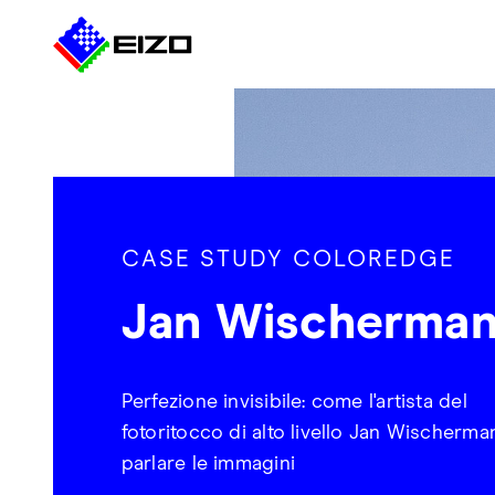
CASE STUDY COLOREDGE
Jan Wischerma
Perfezione invisibile: come l'artista del
fotoritocco di alto livello Jan Wischerma
parlare le immagini