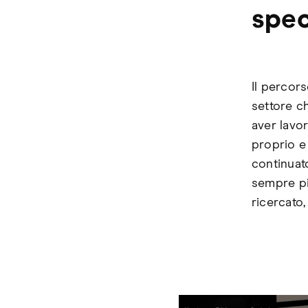
spec
Il percor
settore c
aver lavo
proprio e
continuat
sempre pi
ricercato,