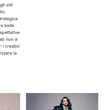
i stili
lo,
trategica.
re belle
spettative
Lab non è
 i creativi
izzare la