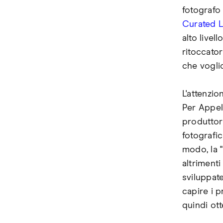
fotografo
Curated 
alto livel
ritoccator
che vogli
L'attenzi
Per Appelg
produttori
fotografic
modo, la 
altriment
sviluppat
capire i 
quindi ott