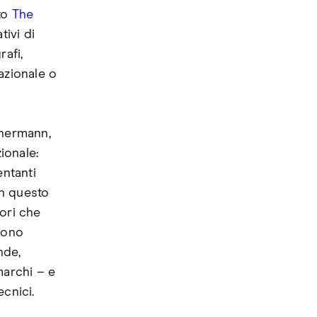
to
The
tivi di
rafi,
nazionale o
chermann,
ionale:
entanti
 In questo
ori che
sono
nde,
marchi – e
cnici.