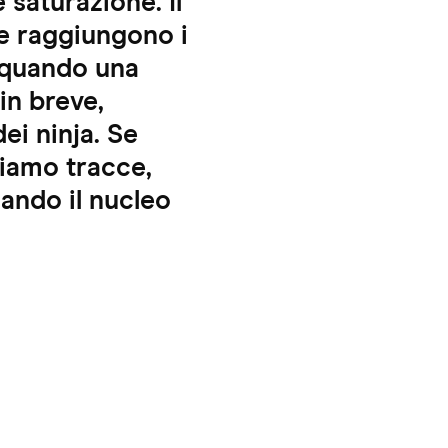
 saturazione. Il
ne raggiungono i
lo quando una
in breve,
ei ninja. Se
ciamo tracce,
ando il nucleo