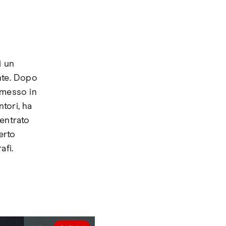
i un
nte. Dopo
 messo in
tori, ha
centrato
erto
afi.