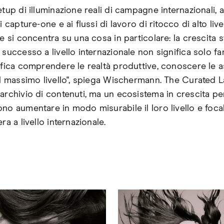
etup di illuminazione reali di campagne internazionali, agl
di capture-one e ai flussi di lavoro di ritocco di alto livel
ne si concentra su una cosa in particolare: la crescita s
 successo a livello internazionale non significa solo fa
nifica comprendere le realtà produttive, conoscere le a
 il massimo livello", spiega Wischermann. The Curated 
archivio di contenuti, ma un ecosistema in crescita per
no aumentare in modo misurabile il loro livello e focal
era a livello internazionale.