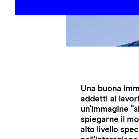
Una buona imma
addetti ai lavo
un'immagine "s
spiegarne il mo
alto livello spe