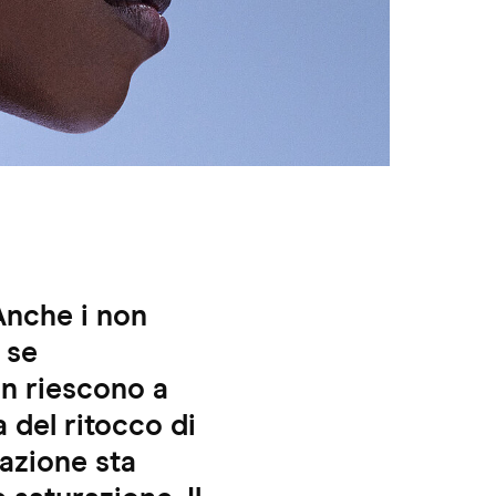
Anche i non
 se
n riescono a
 del ritocco di
egazione sta