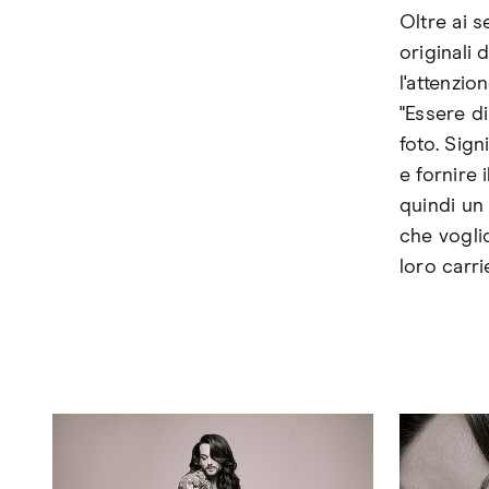
Oltre ai s
originali 
l'attenzio
"Essere di
foto. Sig
e fornire
quindi un 
che voglio
loro carri