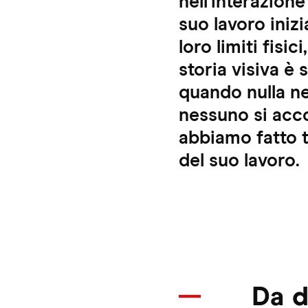
nell'interazione
suo lavoro iniz
loro limiti fisi
storia visiva è 
quando nulla ne
nessuno si acco
abbiamo fatto 
del suo lavoro.
Da d