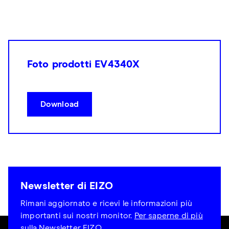
Foto prodotti EV4340X
Download
Newsletter di EIZO
Rimani aggiornato e ricevi le informazioni più
importanti sui nostri monitor.
Per saperne di più
sulla Newsletter EIZO
.