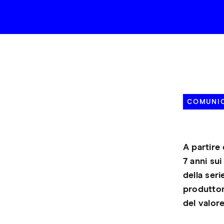
COMUNIC
A partire
7 anni sui
della seri
produttore
del valor