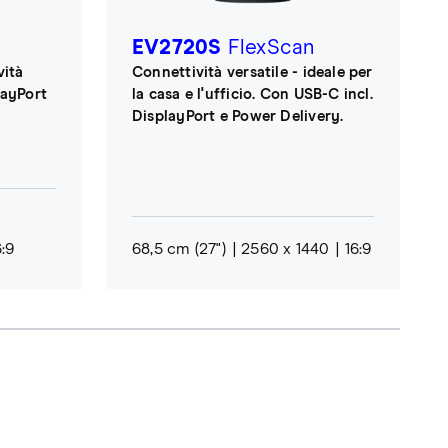
EV2720S
FlexScan
vità
Connettività versatile - ideale per
layPort
la casa e l'ufficio. Con USB-C incl.
DisplayPort e Power Delivery.
6:9
68,5 cm (27")
2560 x 1440
16:9