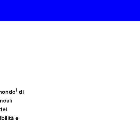
1
 mondo
di
ndali
del
bilità e