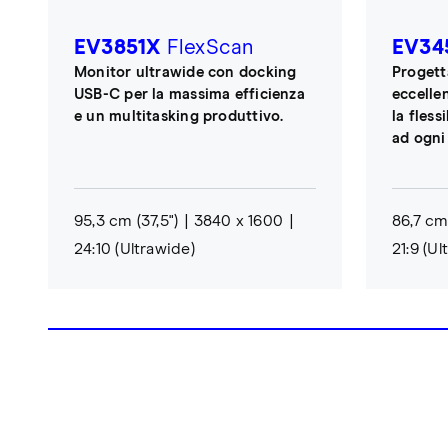
EV3851X
FlexScan
EV34
Monitor ultrawide con docking
Progett
USB-C per la massima efficienza
eccellen
e un multitasking produttivo.
la fless
ad ogni 
95,3 cm (37,5")
3840 x 1600
86,7 cm 
24:10 (Ultrawide)
21:9 (Ul