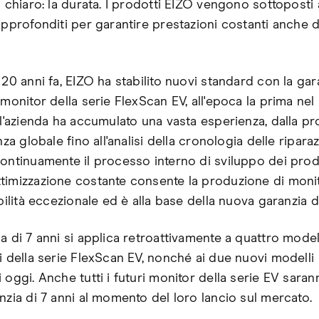
o chiaro: la durata. I prodotti EIZO vengono sottoposti 
 approfonditi per garantire prestazioni costanti anche 
 20 anni fa, EIZO ha stabilito nuovi standard con la gar
 monitor della serie FlexScan EV, all'epoca la prima nel 
, l'azienda ha accumulato una vasta esperienza, dalla p
enza globale fino all'analisi della cronologia delle riparaz
continuamente il processo interno di sviluppo dei prodo
timizzazione costante consente la produzione di moni
abilità eccezionale ed è alla base della nuova garanzia di
a di 7 anni si applica retroattivamente a quattro modell
i della serie FlexScan EV, nonché ai due nuovi modelli
 oggi. Anche tutti i futuri monitor della serie EV saran
nzia di 7 anni al momento del loro lancio sul mercato.