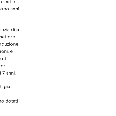
a test e
dopo anni
anzia di 5
settore.
roduzione
ioni, e
tti.
tor
 7 anni.
i già
no dotati