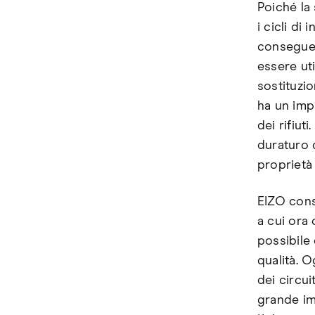
Poiché la 
i cicli di
conseguen
essere uti
sostituzio
ha un imp
dei rifiut
duraturo d
proprietà 
EIZO cons
a cui ora 
possibile 
qualità. 
dei circui
grande im