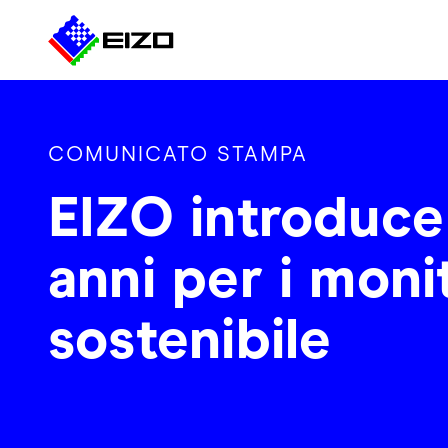
COMUNICATO STAMPA
EIZO introduce 
anni per i moni
sostenibile