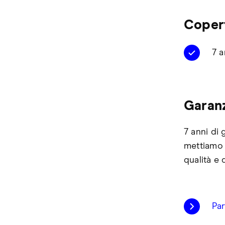
Copert
7 a
Garanz
7 anni di
mettiamo 
qualità e 
Par