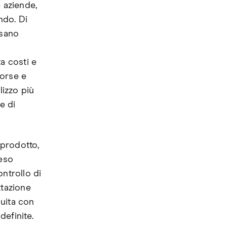
 aziende,
ndo. Di
ssano
a costi e
sorse e
lizzo più
e di
 prodotto,
reso
ntrollo di
ttazione
guita con
efinite.