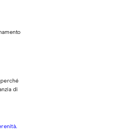
ionamento
o perché
nzia di
erenità.