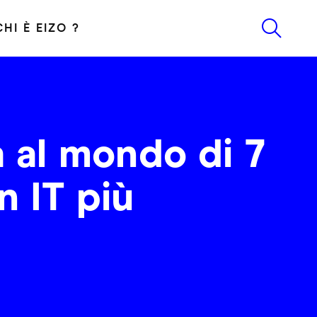
CHI È EIZO ?
a al mondo di 7
n IT più