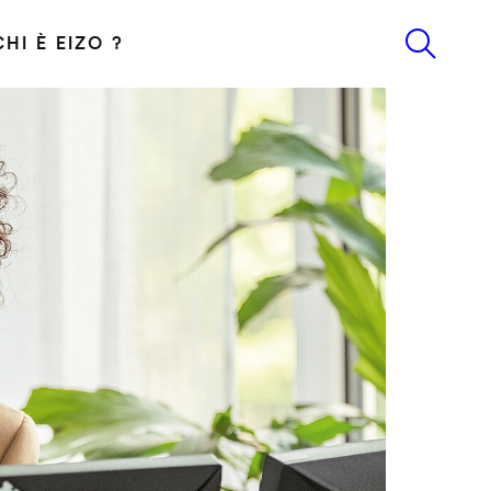
CHI È EIZO ?