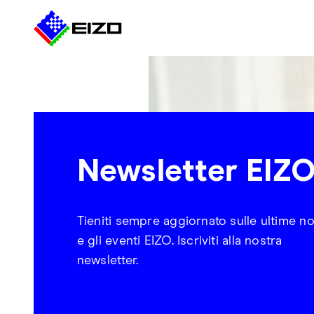
Newsletter EIZ
Tieniti sempre aggiornato sulle ultime no
e gli eventi EIZO. Iscriviti alla nostra
newsletter.