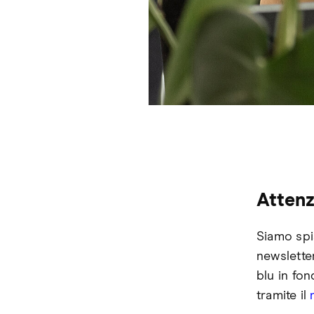
Attenz
Siamo spia
newsletter
blu in fon
tramite il