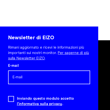
Newsletter di EIZO
Rimani aggiornato e ricevi le informazioni più
importanti sui nostri monitor.
Per saperne di più
sulla Newsletter EIZO
.
E-mail
Inviando questo modulo accetto
l'informativa sulla privacy
.