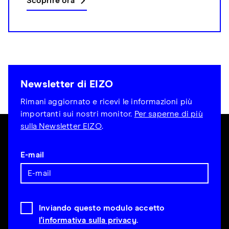
Scoprire ora
Newsletter di EIZO
Rimani aggiornato e ricevi le informazioni più
importanti sui nostri monitor.
Per saperne di più
sulla Newsletter EIZO
.
E-mail
Inviando questo modulo accetto
l'informativa sulla privacy
.