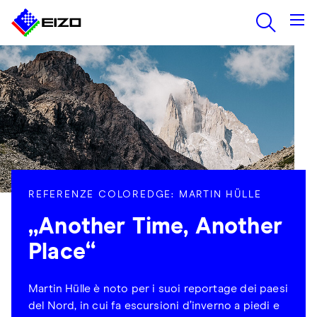
REFERENZE COLOREDGE: MARTIN HÜLLE
„Another Time, Another
Place“
Martin Hülle è noto per i suoi reportage dei paesi
del Nord, in cui fa escursioni d’inverno a piedi e