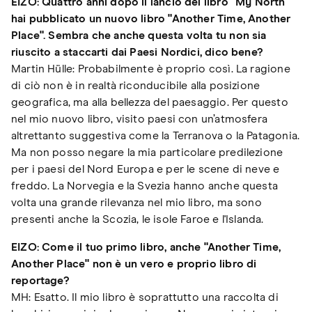
EIZO: Quattro anni dopo il lancio del libro "My North"
hai pubblicato un nuovo libro "Another Time, Another
Place". Sembra che anche questa volta tu non sia
riuscito a staccarti dai Paesi Nordici, dico bene?
Martin Hülle: Probabilmente è proprio così. La ragione
di ciò non è in realtà riconducibile alla posizione
geografica, ma alla bellezza del paesaggio. Per questo
nel mio nuovo libro, visito paesi con un’atmosfera
altrettanto suggestiva come la Terranova o la Patagonia.
Ma non posso negare la mia particolare predilezione
per i paesi del Nord Europa e per le scene di neve e
freddo. La Norvegia e la Svezia hanno anche questa
volta una grande rilevanza nel mio libro, ma sono
presenti anche la Scozia, le isole Faroe e l'Islanda.
EIZO: Come il tuo primo libro, anche "Another Time,
Another Place" non è un vero e proprio libro di
reportage?
MH: Esatto. Il mio libro è soprattutto una raccolta di