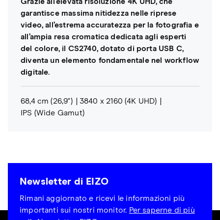
Grazie all’elevata risoluzione 4K UHD, che
garantisce massima nitidezza nelle riprese
video, all’estrema accuratezza per la fotografia e
all’ampia resa cromatica dedicata agli esperti
del colore, il CS2740, dotato di porta USB C,
diventa un elemento fondamentale nel workflow
digitale.
68,4 cm (26,9")
3840 x 2160 (4K UHD)
IPS (Wide Gamut)
Newsletter di EIZO
Rimani aggiornato e ricevi le informazioni più
importanti sui nostri monitor.
Per saperne di più