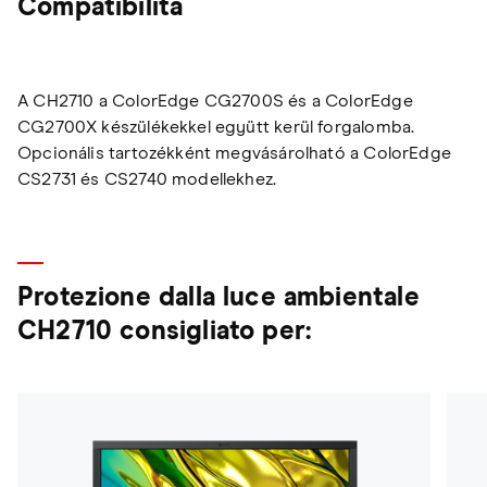
Compatibilità
A CH2710 a ColorEdge CG2700S és a ColorEdge
CG2700X készülékekkel együtt kerül forgalomba.
Opcionális tartozékként megvásárolható a ColorEdge
CS2731 és CS2740 modellekhez.
Protezione dalla luce ambientale
CH2710 consigliato per: