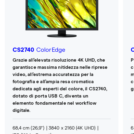
CS2740
ColorEdge
Grazie all’elevata risoluzione 4K UHD, che
P
garantisce massima nitidezza nelle riprese
c
video, all’estrema accuratezza per la
m
fotografia e all’ampia resa cromatica
c
dedicata agli esperti del colore, il CS2740,
g
dotato di porta USB C, diventa un
elemento fondamentale nel workflow
digitale.
68,4 cm (26,9")
3840 x 2160 (4K UHD)
6