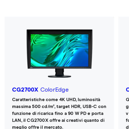
CG2700X
ColorEdge
Caratteristiche come 4K UHD, luminosità
G
massima 500 cd/m², target HDR, USB-C con
g
funzione di ricarica fino a 90 W PD e porta
v
LAN, il CG2700X offre ai creativi quanto di
f
meglio offre il mercato.
d