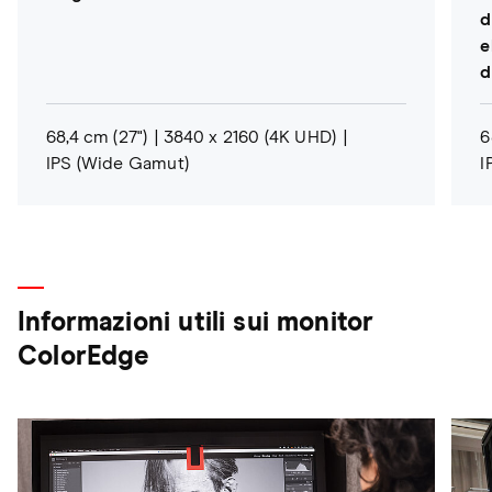
d
e
d
68,4 cm (27")
3840 x 2160 (4K UHD)
6
IPS (Wide Gamut)
I
Informazioni utili sui monitor
ColorEdge