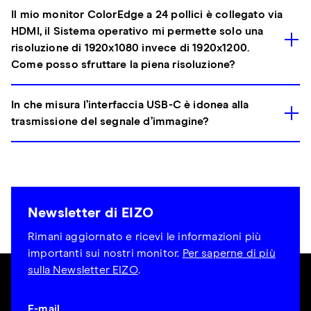
Il mio monitor ColorEdge a 24 pollici è collegato via
HDMI, il Sistema operativo mi permette solo una
risoluzione di 1920x1080 invece di 1920x1200.
Come posso sfruttare la piena risoluzione?
In che misura l’interfaccia USB-C è idonea alla
trasmissione del segnale d’immagine?
Newsletter di EIZO
Rimani aggiornato e ricevi le informazioni più
importanti sui nostri monitor.
Per saperne di più
sulla Newsletter EIZO
.
E-mail