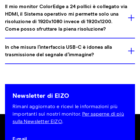
Il mio monitor ColorEdge a 24 pollici è collegato via
HDMI, il Sistema operativo mi permette solo una
risoluzione di 1920x1080 invece di 1920x1200.
Come posso sfruttare la piena risoluzione?
In che misura l’interfaccia USB-C è idonea alla
trasmissione del segnale d’immagine?
Newsletter di EIZO
Rimani aggiornato e ricevi le informazioni più
importanti sui nostri monitor.
Per saperne di più
sulla Newsletter EIZO
.
E-mail