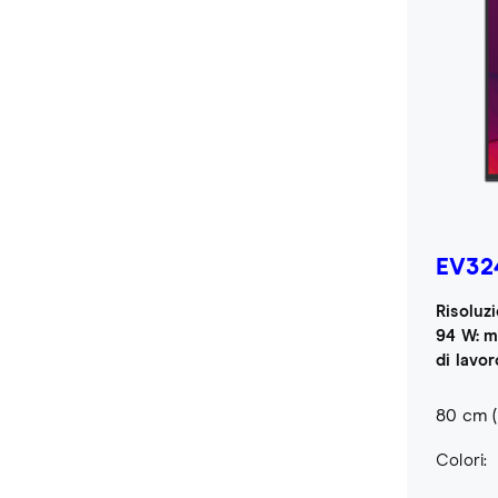
EV32
Risoluz
94 W: m
di lavor
80 cm (
Colori: