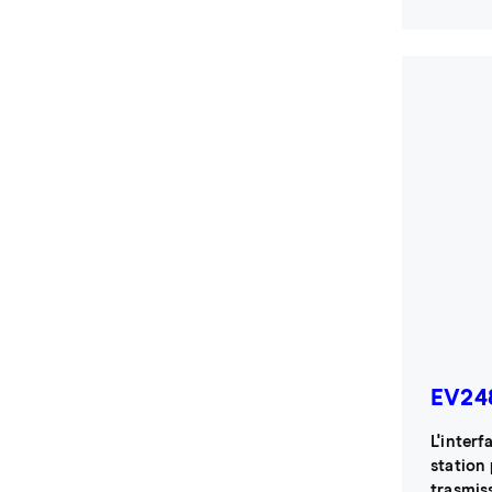
EV24
L'inter
station 
trasmiss