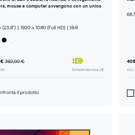
iera, mouse e computer avvengono con un unico
68.
 (23.8")
1920 x 1080 (Full HD)
16:9
 €
392,00 €
409
IVA
Scheda tecnica UE
incl
nfronta il prodotto