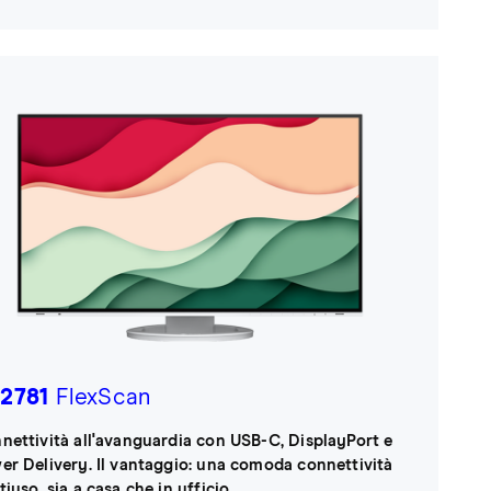
2781
FlexScan
nettività all'avanguardia con USB-C, DisplayPort e
er Delivery. Il vantaggio: una comoda connettività
iuso, sia a casa che in ufficio.