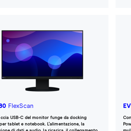
80
FlexScan
EV
faccia USB-C del monitor funge da docking
Con
per tablet e notebook. L'alimentazione, la
Pow
ione di dati e audio, la ricarica, il collegamento
mult