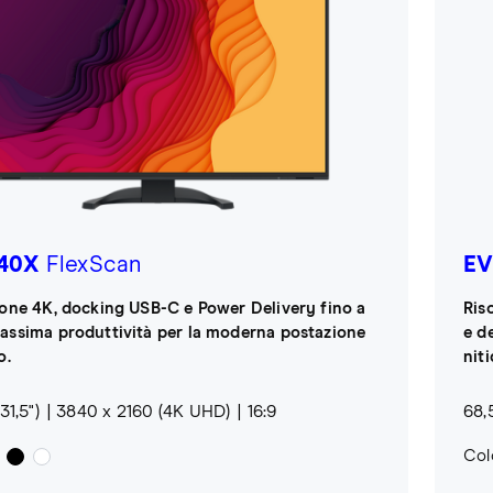
40X
FlexScan
EV
ione 4K, docking USB-C e Power Delivery fino a
Ris
assima produttività per la moderna postazione
e d
o.
niti
31,5")
3840 x 2160 (4K UHD)
16:9
68,
Colo