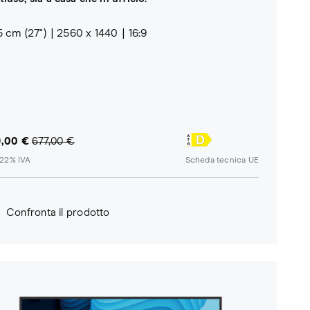
5 cm (27")
2560 x 1440
16:9
,00 €
677,00 €
. 22% IVA
Scheda tecnica UE
Confronta il prodotto