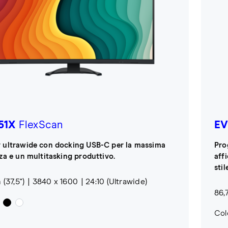
51X
FlexScan
EV
 ultrawide con docking USB-C per la massima
Pro
nza e un multitasking produttivo.
affi
stil
(37,5")
3840 x 1600
24:10 (Ultrawide)
86,7
Colo