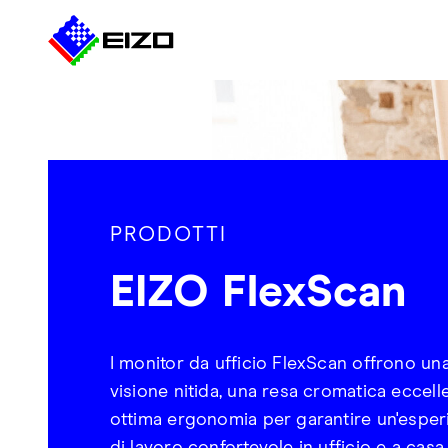
PRODOTTI
EIZO FlexScan
I monitor da ufficio FlexScan offrono un
visione nitida, una resa cromatica eccell
ottima ergonomia per garantire un'esper