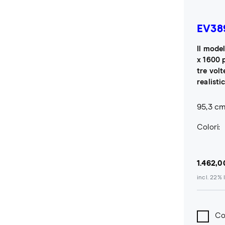
EV38
Il model
x 1600 p
tre vol
realistic
95,3 cm 
Colori:
1.462,0
incl. 22% 
Co