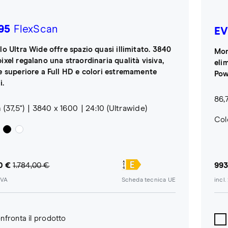
95
FlexScan
EV
lo Ultra Wide offre spazio quasi illimitato. 3840
Mon
ixel regalano una straordinaria qualità visiva,
eli
te superiore a Full HD e colori estremamente
Pow
i.
86,7
(37,5")
3840 x 1600
24:10 (Ultrawide)
Colo
0 €
1.784,00 €
993
IVA
Scheda tecnica UE
incl
nfronta il prodotto