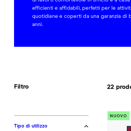
di lavoro confortevole in ufficio e a casa
efficienti e affidabili, perfetti per le attivi
quotidiane e coperti da una garanzia di 
anni.
Filtro
22 prodo
NUOVO
Tipo di utilizzo