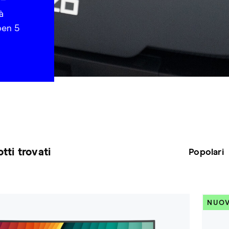
 –
tà
ben 5
tti trovati
NUO