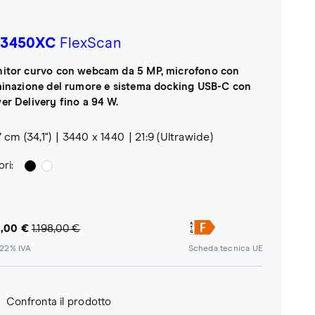
3450XC
FlexScan
itor curvo con webcam da 5 MP, microfono con
minazione del rumore e sistema docking USB-C con
er Delivery fino a 94 W.
 cm (34,1")
3440 x 1440
21:9 (Ultrawide)
ri:
,00 €
1.198,00 €
. 22% IVA
Scheda tecnica UE
Confronta il prodotto