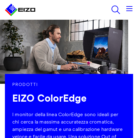
PRODOTTI
EIZO ColorEdge
I monitor della linea ColorEdge sono ideali per
chi cerca la massima accuratezza cromatica,
ampiezza del gamut e una calibrazione hardware
veloce e facile da usare. Una soluzione Out of