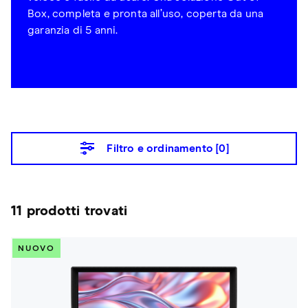
Box, completa e pronta all’uso, coperta da una
garanzia di 5 anni.
Filtro e ordinamento [
0
]
11 prodotti trovati
NUOVO