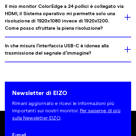
Il mio monitor ColorEdge a 24 pollici è collegato via
HDMI, il Sistema operativo mi permette solo una
risoluzione di 1920x1080 invece di 1920x1200.
Come posso sfruttare la piena risoluzione?
In che misura l’interfaccia USB-C è idonea alla
trasmissione del segnale d’immagine?
Newsletter di EIZO
Rimani aggiornato e ricevi le informazioni più
importanti sui nostri monitor.
Per saperne di più
sulla Newsletter EIZO
.
E-mail