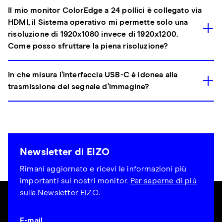
Il mio monitor ColorEdge a 24 pollici è collegato via
HDMI, il Sistema operativo mi permette solo una
risoluzione di 1920x1080 invece di 1920x1200.
Come posso sfruttare la piena risoluzione?
In che misura l’interfaccia USB-C è idonea alla
trasmissione del segnale d’immagine?
Newsletter di EIZO
Rimani aggiornato e ricevi le informazioni più
importanti sui nostri monitor.
Per saperne di più
sulla Newsletter EIZO
.
E-mail